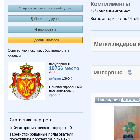
Комплименты
Отправить приватное сообщение
Комплиментов нет.
Вы не авторизованы! Чтоб
Добавить в друзья
Игнорировать
Сделать подарок
Метки лидеров
Совместная покупка: сбор предоплаты,
раздачи
популярность:
19756 место
Интервью
-8 ↓
рейтинг
1360
?
Привилегированный
пользователь
5
уровня
Последние
фотогра
Статистика портрета:
сейчас просматривают портрет - 0
зарегистрированные пользователи
посетившие портрет за 7 дней - 2